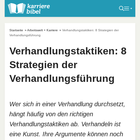
S
k
i
p
Startseite
»
Arbeitswelt + Karriere
»
Verhandlungstaktiken: 8 Strategien der
t
Verhandlungsführung
o
Verhandlungstaktiken: 8
c
o
Strategien der
n
t
Verhandlungsführung
e
n
t
Wer sich in einer Verhandlung durchsetzt,
hängt häufig von den richtigen
Verhandlungstaktiken ab. Verhandeln ist
eine Kunst. Ihre Argumente können noch