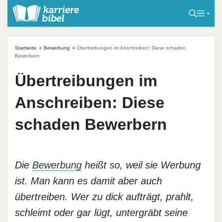
S
k
i
p
Startseite
»
Bewerbung
»
Übertreibungen im Anschreiben: Diese schaden
t
Bewerbern
o
Übertreibungen im
c
o
Anschreiben: Diese
n
t
schaden Bewerbern
e
n
t
Die
Bewerbung
heißt so, weil sie Werbung
ist. Man kann es damit aber auch
übertreiben. Wer zu dick aufträgt, prahlt,
schleimt oder gar lügt, untergräbt seine