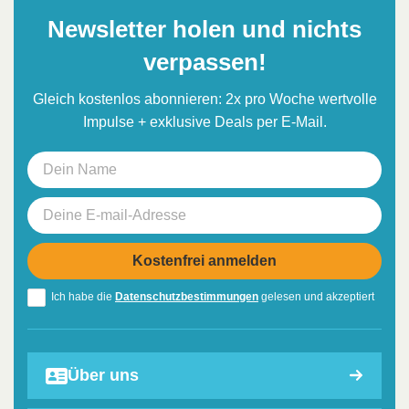
Newsletter holen und nichts
verpassen!
Gleich kostenlos abonnieren: 2x pro Woche wertvolle
Impulse + exklusive Deals per E-Mail.
Ich habe die
Datenschutzbestimmungen
gelesen und akzeptiert
Über uns