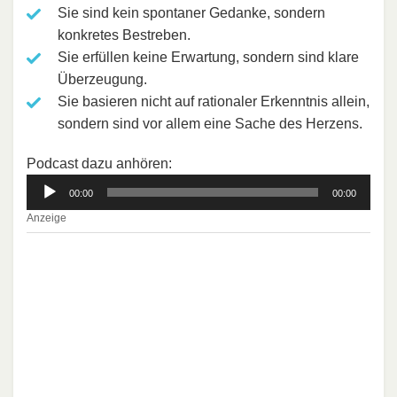
Sie sind kein spontaner Gedanke, sondern
konkretes Bestreben.
Sie erfüllen keine Erwartung, sondern sind klare
Überzeugung.
Sie basieren nicht auf rationaler Erkenntnis allein,
sondern sind vor allem eine Sache des Herzens.
Podcast dazu anhören:
A
00:00
00:00
u
Anzeige
d
i
o
-
P
l
a
y