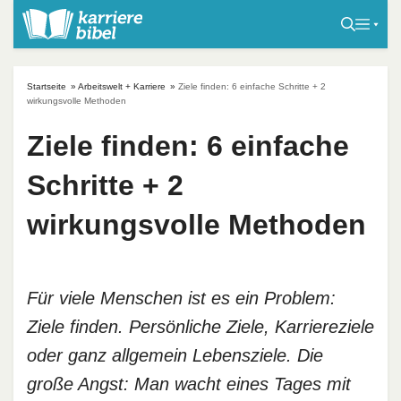
S
k
i
p
Startseite
»
Arbeitswelt + Karriere
»
Ziele finden: 6 einfache Schritte + 2
t
wirkungsvolle Methoden
o
Ziele finden: 6 einfache
c
o
Schritte + 2
n
t
wirkungsvolle Methoden
e
n
t
Für viele Menschen ist es ein Problem:
Ziele finden. Persönliche Ziele, Karriereziele
oder ganz allgemein Lebensziele. Die
große Angst: Man wacht eines Tages mit