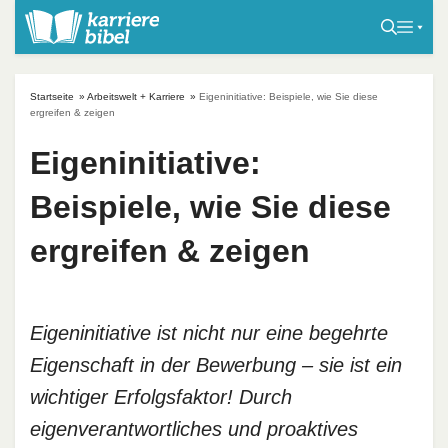
S
k
i
p
Startseite
»
Arbeitswelt + Karriere
»
Eigeninitiative: Beispiele, wie Sie diese
t
ergreifen & zeigen
o
Eigeninitiative:
c
o
Beispiele, wie Sie diese
n
t
ergreifen & zeigen
e
n
t
Eigeninitiative ist nicht nur eine begehrte
Eigenschaft in der Bewerbung – sie ist ein
wichtiger Erfolgsfaktor! Durch
eigenverantwortliches und proaktives