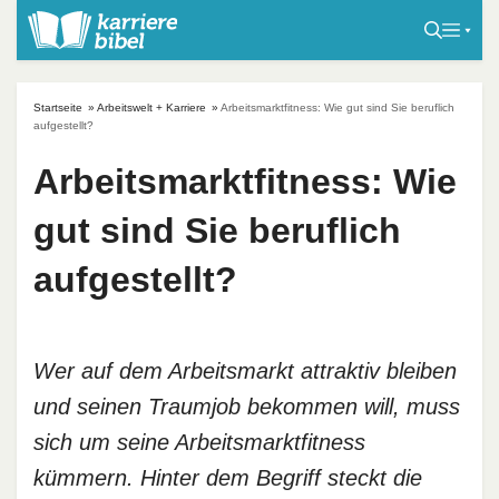
S
k
i
p
Startseite
»
Arbeitswelt + Karriere
»
Arbeitsmarktfitness: Wie gut sind Sie beruflich
t
aufgestellt?
o
Arbeitsmarktfitness: Wie
c
o
gut sind Sie beruflich
n
t
aufgestellt?
e
n
t
Wer auf dem Arbeitsmarkt attraktiv bleiben
und seinen Traumjob bekommen will, muss
sich um seine Arbeitsmarktfitness
kümmern. Hinter dem Begriff steckt die