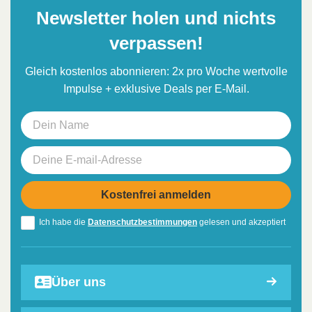
Newsletter holen und nichts
verpassen!
Gleich kostenlos abonnieren: 2x pro Woche wertvolle
Impulse + exklusive Deals per E-Mail.
Ich habe die
Datenschutzbestimmungen
gelesen und akzeptiert
Über uns