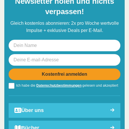
Newsletter holen und nichts
verpassen!
Gleich kostenlos abonnieren: 2x pro Woche wertvolle
Impulse + exklusive Deals per E-Mail.
Ich habe die
Datenschutzbestimmungen
gelesen und akzeptiert
Über uns
Bücher