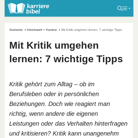
S
k
i
p
Startseite
»
Arbeitswelt + Karriere
»
Mit Kritik umgehen lernen: 7 wichtige Tipps
t
o
Mit Kritik umgehen
c
lernen: 7 wichtige Tipps
o
n
t
e
Kritik gehört zum Alltag – ob im
n
Berufsleben oder in persönlichen
t
Beziehungen. Doch wie reagiert man
richtig, wenn andere die eigenen
Leistungen oder das Verhalten hinterfragen
und kritisieren? Kritik kann unangenehm