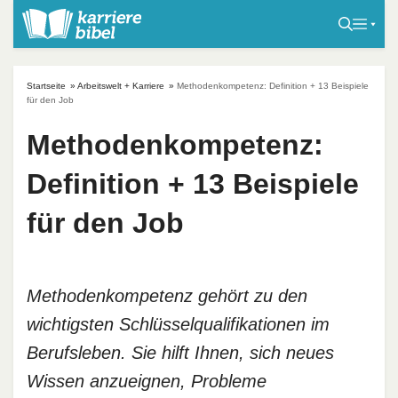
S
k
i
p
Startseite
»
Arbeitswelt + Karriere
»
Methodenkompetenz: Definition + 13 Beispiele
t
für den Job
o
Methodenkompetenz:
c
o
Definition + 13 Beispiele
n
t
für den Job
e
n
t
Methodenkompetenz gehört zu den
wichtigsten Schlüsselqualifikationen im
Berufsleben. Sie hilft Ihnen, sich neues
Wissen anzueignen, Probleme