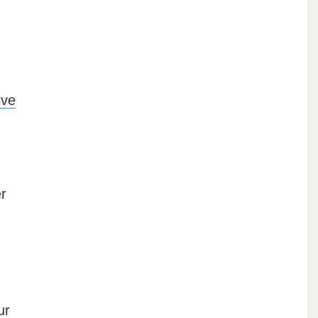
ive
r
ur