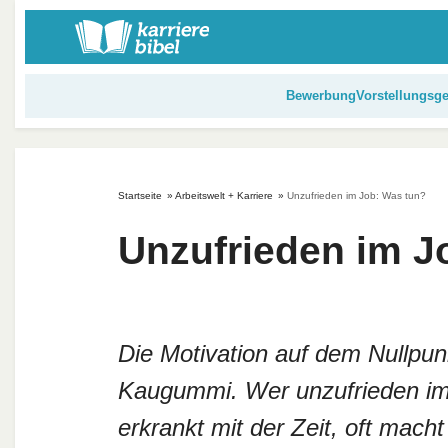
S
k
i
p
Bewerbung
Vorstellungsg
t
o
c
o
Startseite
»
Arbeitswelt + Karriere
»
Unzufrieden im Job: Was tun?
n
t
Unzufrieden im J
e
n
t
Die Motivation auf dem Nullpunk
Kaugummi. Wer unzufrieden im J
erkrankt mit der Zeit, oft macht