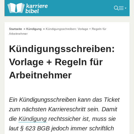
S
k
i
p
Startseite
»
Kündigung
»
Kündigungsschreiben: Vorlage + Regeln für
t
Arbeitnehmer
o
Kündigungsschreiben:
c
o
Vorlage + Regeln für
n
t
Arbeitnehmer
e
n
t
Ein Kündigungsschreiben kann das Ticket
zum nächsten Karriereschritt sein. Damit
die
Kündigung
rechtssicher ist, muss sie
laut § 623 BGB jedoch immer schriftlich