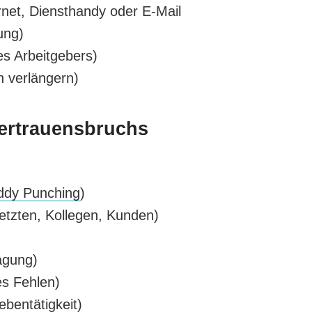
rnet, Diensthandy oder E-Mail
ung)
s Arbeitgebers)
h verlängern)
ertrauensbruchs
ddy Punching
)
tzten, Kollegen, Kunden)
agung)
es Fehlen)
ebentätigkeit)