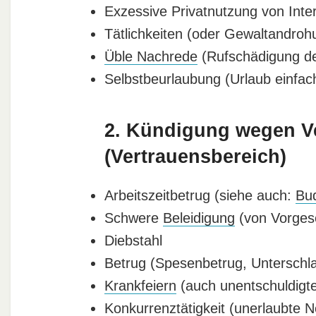
Exzessive Privatnutzung von Inte
Tätlichkeiten (oder Gewaltandroh
Üble Nachrede
(Rufschädigung de
Selbstbeurlaubung (Urlaub einfac
2. Kündigung wegen V
(Vertrauensbereich)
Arbeitszeitbetrug (siehe auch:
Bu
Schwere
Beleidigung
(von Vorgese
Diebstahl
Betrug (Spesenbetrug, Unterschl
Krankfeiern
(auch unentschuldigt
Konkurrenztätigkeit (unerlaubte N