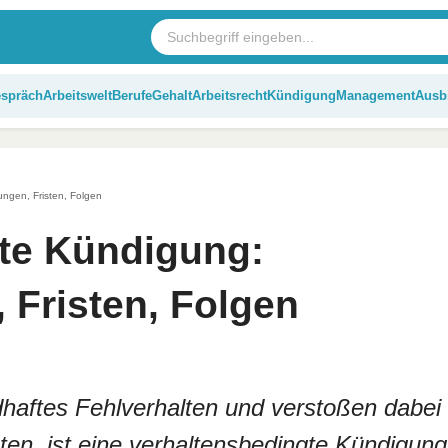
espräch
Arbeitswelt
Berufe
Gehalt
Arbeitsrecht
Kündigung
Management
Ausb
ngen, Fristen, Folgen
te Kündigung:
 Fristen, Folgen
dhaftes Fehlverhalten und verstoßen dabei
hten, ist eine verhaltensbedingte Kündigung