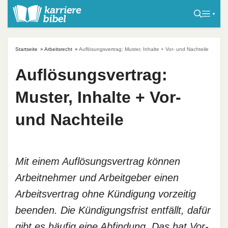
S
k
i
p
Startseite
»
Arbeitsrecht
»
Auflösungsvertrag: Muster, Inhalte + Vor- und Nachteile
t
o
Auflösungsvertrag:
c
Muster, Inhalte + Vor-
o
n
und Nachteile
t
e
n
t
Mit einem Auflösungsvertrag können
Arbeitnehmer und Arbeitgeber einen
Arbeitsvertrag ohne Kündigung vorzeitig
beenden. Die Kündigungsfrist entfällt, dafür
gibt es häufig eine Abfindung. Das hat Vor-