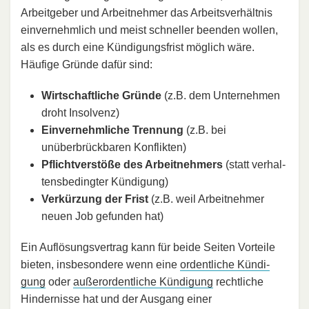
Arbeitgeber und Arbeitnehmer das Arbeitsverhältnis
einvernehmlich und meist schneller beenden wollen,
als es durch eine Kündigungsfrist möglich wäre.
Häufige Gründe dafür sind:
Wirtschaftliche Gründe
(z.B. dem Unternehmen
droht Insolvenz)
Einvernehmliche Trennung
(z.B. bei
unüberbrückbaren Konflikten)
Pflicht­verstöße des Arbeitnehmers
(statt ver­hal­
tens­be­ding­ter Kündi­gung)
Verkürzung der Frist
(z.B. weil Arbeitnehmer
neuen Job gefunden hat)
Ein Auflösungsvertrag kann für beide Seiten Vorteile
bieten, insbesondere wenn eine
or­dent­li­che Kündi­
gung
oder
außer­or­dent­li­che Kündi­gung
rechtliche
Hindernisse hat und der Ausgang einer