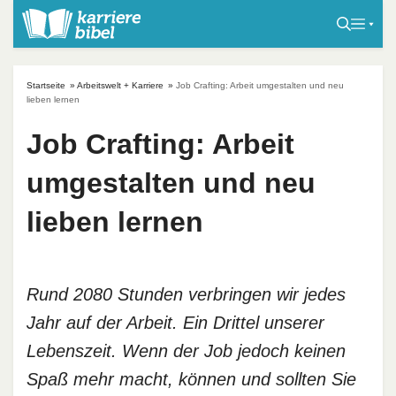
S
k
i
p
Startseite
»
Arbeitswelt + Karriere
»
Job Crafting: Arbeit umgestalten und neu
t
lieben lernen
o
Job Crafting: Arbeit
c
o
umgestalten und neu
n
t
lieben lernen
e
n
t
Rund 2080 Stunden verbringen wir jedes
Jahr auf der Arbeit. Ein Drittel unserer
Lebenszeit. Wenn der Job jedoch keinen
Spaß mehr macht, können und sollten Sie