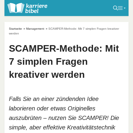
S
k
i
p
Startseite
»
Management
»
SCAMPER-Methode: Mit 7 simplen Fragen kreativer
t
werden
o
SCAMPER-Methode: Mit
c
o
7 simplen Fragen
n
t
kreativer werden
e
n
t
Falls Sie an einer zündenden Idee
laborieren oder etwas Originelles
auszubrüten – nutzen Sie SCAMPER! Die
simple, aber effektive Kreativitätstechnik