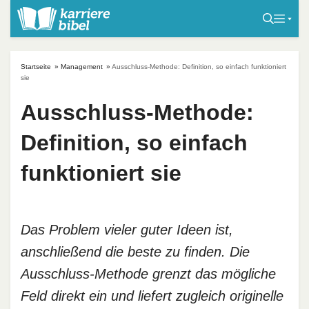
S
k
i
p
Startseite
»
Management
»
Ausschluss-Methode: Definition, so einfach funktioniert
t
sie
o
Ausschluss-Methode:
c
o
Definition, so einfach
n
t
funktioniert sie
e
n
t
Das Problem vieler guter Ideen ist,
anschließend die beste zu finden. Die
Ausschluss-Methode grenzt das mögliche
Feld direkt ein und liefert zugleich originelle