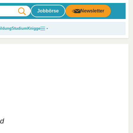
Jobbörse
Newsletter
ildung
Studium
Knigge
nd