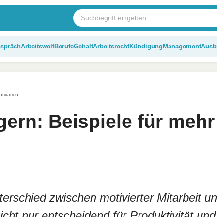
espräch
Arbeitswelt
Berufe
Gehalt
Arbeitsrecht
Kündigung
Management
Ausb
otivation
gern: Beispiele für mehr
erschied zwischen motivierter Mitarbeit u
nicht nur entscheidend für Produktivität und