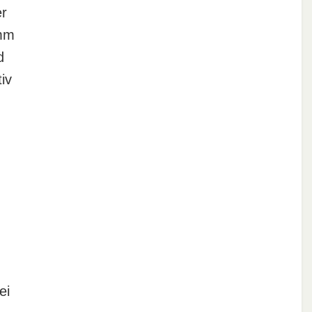
er
umm
d
iv
ei