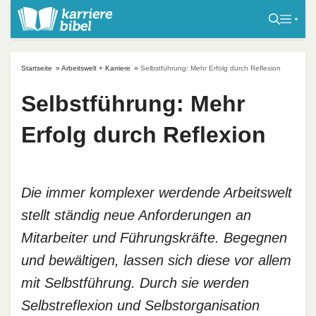
S
k
i
p
Startseite
»
Arbeitswelt + Karriere
»
Selbstführung: Mehr Erfolg durch Reflexion
t
o
Selbstführung: Mehr
c
Erfolg durch Reflexion
o
n
t
e
Die immer komplexer werdende Arbeitswelt
n
stellt ständig neue Anforderungen an
t
Mitarbeiter und Führungskräfte. Begegnen
und bewältigen, lassen sich diese vor allem
mit Selbstführung. Durch sie werden
Selbstreflexion und Selbstorganisation