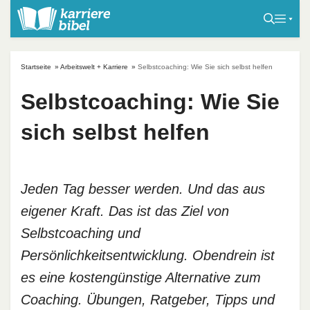
S
k
i
p
Startseite
»
Arbeitswelt + Karriere
»
Selbstcoaching: Wie Sie sich selbst helfen
t
o
Selbstcoaching: Wie Sie
c
sich selbst helfen
o
n
t
e
Jeden Tag besser werden. Und das aus
n
eigener Kraft. Das ist das Ziel von
t
Selbstcoaching und
Persönlichkeitsentwicklung. Obendrein ist
es eine kostengünstige Alternative zum
Coaching. Übungen, Ratgeber, Tipps und