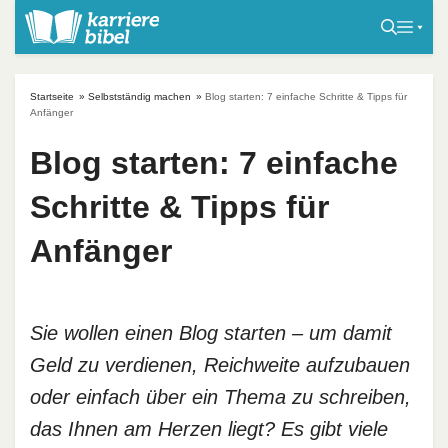
S
k
i
p
Startseite
»
Selbstständig machen
»
Blog starten: 7 einfache Schritte & Tipps für
t
Anfänger
o
Blog starten: 7 einfache
c
o
Schritte & Tipps für
n
t
Anfänger
e
n
t
Sie wollen einen Blog starten – um damit
Geld zu verdienen, Reichweite aufzubauen
oder einfach über ein Thema zu schreiben,
das Ihnen am Herzen liegt? Es gibt viele