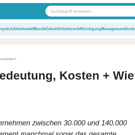
espräch
Arbeitswelt
Berufe
Gehalt
Arbeitsrecht
Kündigung
Management
Ausb
 vermeiden?
edeutung, Kosten + Wie
ternehmen zwischen 30.000 und 140.000
gement manchmal sogar das gesamte