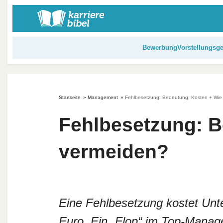
S
k
i
p
Bewerbung
Vorstellungsg
t
o
c
o
Startseite
»
Management
»
Fehlbesetzung: Bedeutung, Kosten + Wie
n
t
Fehlbesetzung: B
e
n
vermeiden?
t
Eine Fehlbesetzung kostet Un
Euro. Ein „Flop“ im Top-Mana