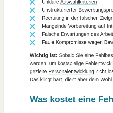
Unklare
Auswahlkriterien
Unstrukturierter
Bewerbungspr
Recruiting
in der
falschen Zielg
Mangelnde
Vorbereitung
auf Int
Falsche
Erwartungen
des Arbei
Faule
Kompromisse
wegen Bew
Wichtig ist:
Sobald Sie eine Fehlbes
werden, um kostspielige Fehlentwick
gezielte
Personalentwicklung
nicht lö
Das klingt hart, dient aber dem Wohl 
Was kostet eine Fe