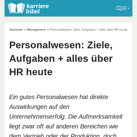
S
k
i
p
Startseite
»
Management
»
Personalwesen: Ziele, Aufgaben + alles über HR heute
t
o
Personalwesen: Ziele,
c
Aufgaben + alles über
o
n
HR heute
t
e
n
t
Ein gutes Personalwesen hat direkte
Auswirkungen auf den
Unternehmenserfolg. Die Aufmerksamkeit
liegt zwar oft auf anderen Bereichen wie
dem Vertrieb oder der Produktion, doch