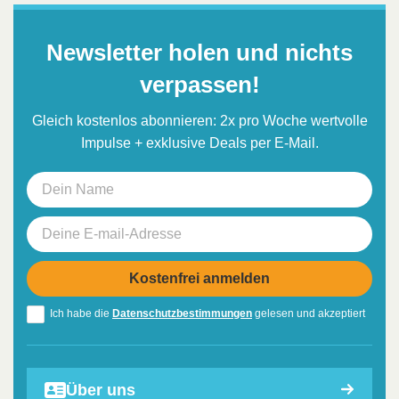
Newsletter holen und nichts
verpassen!
Gleich kostenlos abonnieren: 2x pro Woche wertvolle
Impulse + exklusive Deals per E-Mail.
Ich habe die
Datenschutzbestimmungen
gelesen und akzeptiert
Über uns