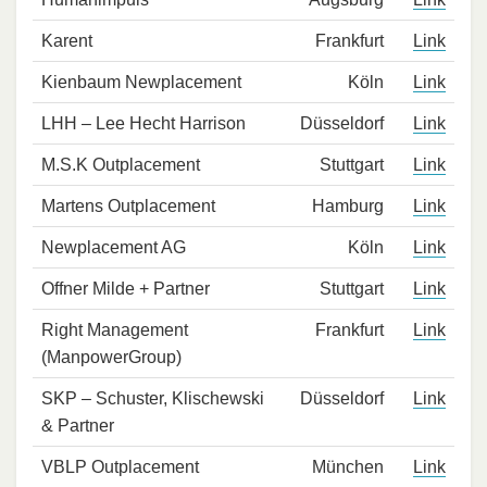
Karent
Frankfurt
Link
Kienbaum Newplacement
Köln
Link
LHH – Lee Hecht Harrison
Düsseldorf
Link
M.S.K Outplacement
Stuttgart
Link
Martens Outplacement
Hamburg
Link
Newplacement AG
Köln
Link
Offner Milde + Partner
Stuttgart
Link
Right Management
Frankfurt
Link
(ManpowerGroup)
SKP – Schuster, Klischewski
Düsseldorf
Link
& Partner
VBLP Outplacement
München
Link