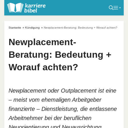
S
k
i
p
Startseite
»
Kündigung
»
Newplacement-Beratung: Bedeutung + Worauf achten?
t
o
Newplacement-
c
Beratung: Bedeutung +
o
n
Worauf achten?
t
e
n
t
Newplacement oder Outplacement ist eine
– meist vom ehemaligen Arbeitgeber
finanzierte – Dienstleistung, die entlassene
Arbeitnehmer bei der beruflichen
Neuorientierung und Neuausrichtung