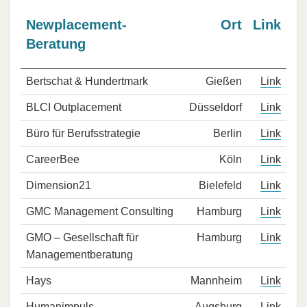
Newplacement-
Ort
Link
Beratung
Bertschat & Hundertmark
Gießen
Link
BLCI Outplacement
Düsseldorf
Link
Büro für Berufsstrategie
Berlin
Link
CareerBee
Köln
Link
Dimension21
Bielefeld
Link
GMC Management Consulting
Hamburg
Link
GMO – Gesellschaft für
Hamburg
Link
Managementberatung
Hays
Mannheim
Link
Humanimpuls
Augsburg
Link