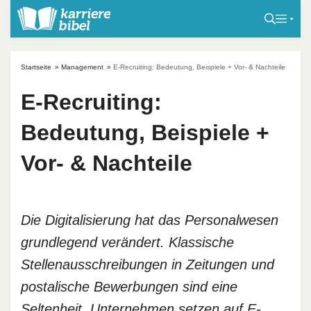
S
k
i
p
Startseite
»
Management
»
E-Recruiting: Bedeutung, Beispiele + Vor- & Nachteile
t
o
E-Recruiting:
c
Bedeutung, Beispiele +
o
n
Vor- & Nachteile
t
e
n
t
Die Digitalisierung hat das Personalwesen
grundlegend verändert. Klassische
Stellenausschreibungen in Zeitungen und
postalische Bewerbungen sind eine
Seltenheit. Unternehmen setzen auf E-