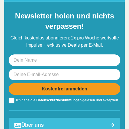
Newsletter holen und nichts
verpassen!
Gleich kostenlos abonnieren: 2x pro Woche wertvolle
Impulse + exklusive Deals per E-Mail.
Ich habe die
Datenschutzbestimmungen
gelesen und akzeptiert
Über uns