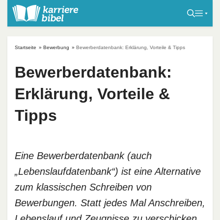
S
k
i
p
Startseite
»
Bewerbung
»
Bewerberdatenbank: Erklärung, Vorteile & Tipps
t
o
Bewerberdatenbank:
c
Erklärung, Vorteile &
o
n
Tipps
t
e
n
t
Eine Bewerberdatenbank (auch
„Lebenslaufdatenbank“) ist eine Alternative
zum klassischen Schreiben von
Bewerbungen. Statt jedes Mal Anschreiben,
Lebenslauf und Zeugnisse zu verschicken,