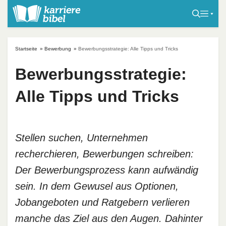
S
k
i
p
Startseite
»
Bewerbung
»
Bewerbungsstrategie: Alle Tipps und Tricks
t
o
Bewerbungsstrategie:
c
Alle Tipps und Tricks
o
n
t
e
Stellen suchen, Unternehmen
n
recherchieren, Bewerbungen schreiben:
t
Der Bewerbungsprozess kann aufwändig
sein. In dem Gewusel aus Optionen,
Jobangeboten und Ratgebern verlieren
manche das Ziel aus den Augen. Dahinter