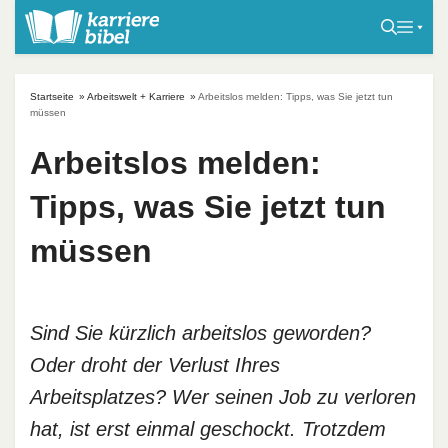
S
k
i
p
Startseite
»
Arbeitswelt + Karriere
»
Arbeitslos melden: Tipps, was Sie jetzt tun
t
müssen
o
Arbeitslos melden:
c
o
Tipps, was Sie jetzt tun
n
t
müssen
e
n
t
Sind Sie kürzlich arbeitslos geworden?
Oder droht der Verlust Ihres
Arbeitsplatzes? Wer seinen Job zu verloren
hat, ist erst einmal geschockt. Trotzdem