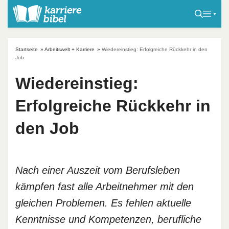
S
k
i
p
Startseite
»
Arbeitswelt + Karriere
»
Wiedereinstieg: Erfolgreiche Rückkehr in den
t
Job
o
Wiedereinstieg:
c
o
Erfolgreiche Rückkehr in
n
t
den Job
e
n
t
Nach einer Auszeit vom Berufsleben
kämpfen fast alle Arbeitnehmer mit den
gleichen Problemen. Es fehlen aktuelle
Kenntnisse und Kompetenzen, berufliche