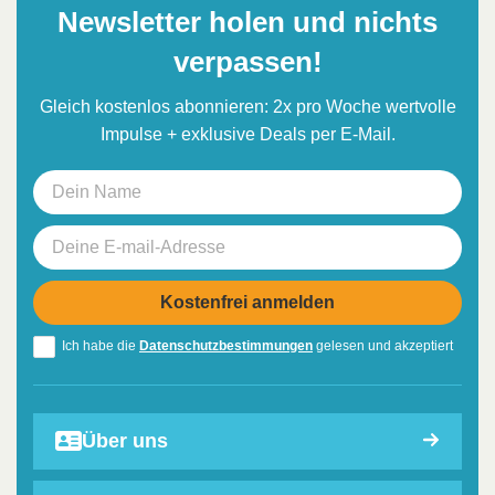
Newsletter holen und nichts
verpassen!
Gleich kostenlos abonnieren: 2x pro Woche wertvolle
Impulse + exklusive Deals per E-Mail.
Ich habe die
Datenschutzbestimmungen
gelesen und akzeptiert
Über uns