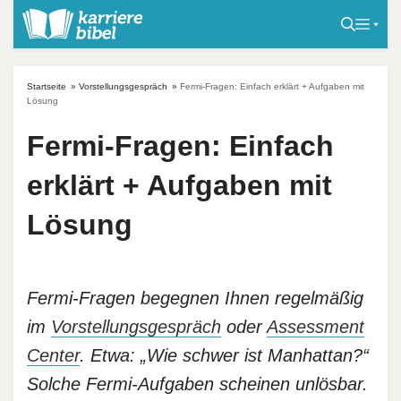
S
k
i
p
Startseite
»
Vorstellungsgespräch
»
Fermi-Fragen: Einfach erklärt + Aufgaben mit
t
Lösung
o
Fermi-Fragen: Einfach
c
o
erklärt + Aufgaben mit
n
t
Lösung
e
n
t
Fermi-Fragen begegnen Ihnen regelmäßig
im
Vorstellungsgespräch
oder
Assessment
Center
. Etwa: „Wie schwer ist Manhattan?“
Solche Fermi-Aufgaben scheinen unlösbar.