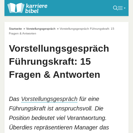
S
k
i
p
Startseite
»
Vorstellungsgespräch
»
Vorstellungsgespräch Führungskraft: 15
t
Fragen & Antworten
o
Vorstellungsgespräch
c
o
Führungskraft: 15
n
t
Fragen & Antworten
e
n
t
Das
Vorstellungsgespräch
für eine
Führungskraft ist anspruchsvoll. Die
Position bedeutet viel Verantwortung.
Überdies repräsentieren Manager das