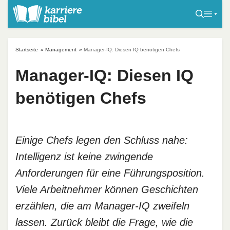
S
k
i
p
Startseite
»
Management
»
Manager-IQ: Diesen IQ benötigen Chefs
t
o
Manager-IQ: Diesen IQ
c
benötigen Chefs
o
n
t
e
Einige Chefs legen den Schluss nahe:
n
Intelligenz ist keine zwingende
t
Anforderungen für eine Führungsposition.
Viele Arbeitnehmer können Geschichten
erzählen, die am Manager-IQ zweifeln
lassen. Zurück bleibt die Frage, wie die