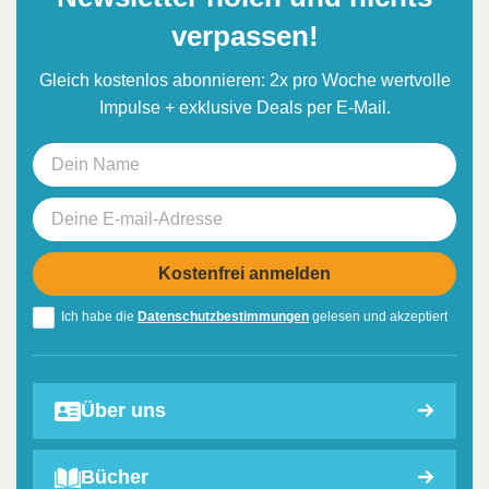
verpassen!
Gleich kostenlos abonnieren: 2x pro Woche wertvolle
Impulse + exklusive Deals per E-Mail.
Ich habe die
Datenschutzbestimmungen
gelesen und akzeptiert
Über uns
Bücher