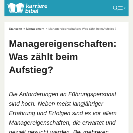
S
k
i
p
Startseite
»
Management
»
Managereigenschaften: Was zählt beim Aufstieg?
t
o
Managereigenschaften:
c
Was zählt beim
o
n
Aufstieg?
t
e
n
t
Die Anforderungen an Führungspersonal
sind hoch. Neben meist langjähriger
Erfahrung und Erfolgen sind es vor allem
Managereigenschaften, die erwartet und
gezielt gesucht werden. Bei mehreren