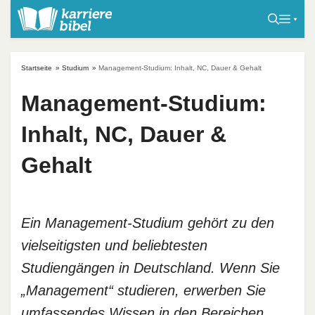
S
k
i
p
Startseite
»
Studium
»
Management-Studium: Inhalt, NC, Dauer & Gehalt
t
o
Management-Studium:
c
Inhalt, NC, Dauer &
o
n
Gehalt
t
e
n
t
Ein Management-Studium gehört zu den
vielseitigsten und beliebtesten
Studiengängen in Deutschland. Wenn Sie
„Management“ studieren, erwerben Sie
umfassendes Wissen in den Bereichen