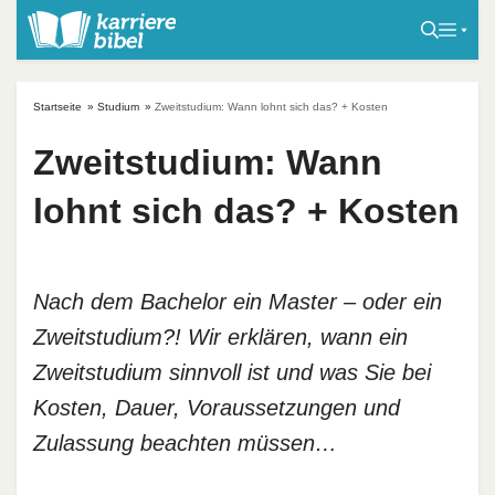
S
k
i
p
Startseite
»
Studium
»
Zweitstudium: Wann lohnt sich das? + Kosten
t
o
Zweitstudium: Wann
c
lohnt sich das? + Kosten
o
n
t
e
Nach dem Bachelor ein Master – oder ein
n
Zweitstudium?! Wir erklären, wann ein
t
Zweitstudium sinnvoll ist und was Sie bei
Kosten, Dauer, Voraussetzungen und
Zulassung beachten müssen…