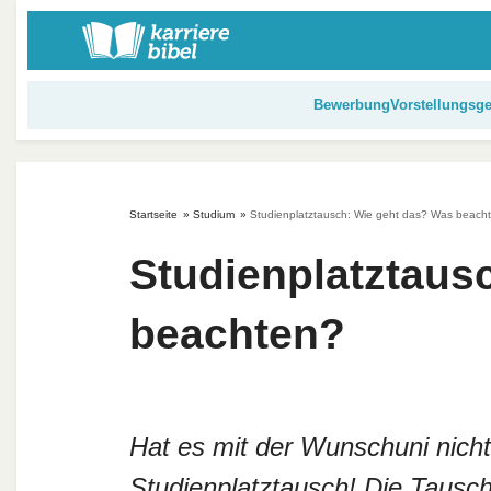
S
k
i
p
Bewerbung
Vorstellungsg
t
o
c
o
Startseite
»
Studium
»
Studienplatztausch: Wie geht das? Was beach
n
t
Studienplatztaus
e
n
beachten?
t
Hat es mit der Wunschuni nicht
Studienplatztausch! Die Tausch