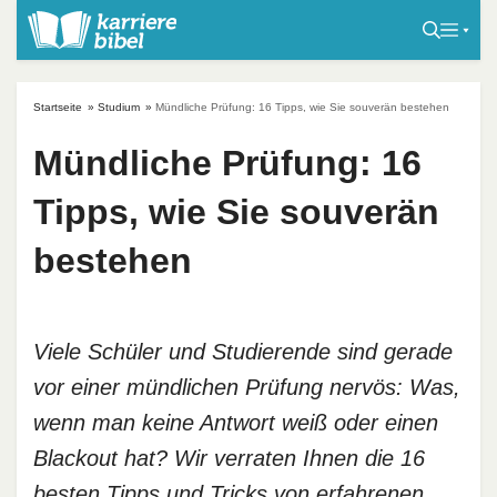
S
k
i
p
Startseite
»
Studium
»
Mündliche Prüfung: 16 Tipps, wie Sie souverän bestehen
t
o
Mündliche Prüfung: 16
c
Tipps, wie Sie souverän
o
n
bestehen
t
e
n
t
Viele Schüler und Studierende sind gerade
vor einer mündlichen Prüfung nervös: Was,
wenn man keine Antwort weiß oder einen
Blackout hat? Wir verraten Ihnen die 16
besten Tipps und Tricks von erfahrenen