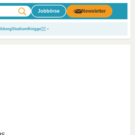
Jobbörse
Newsletter
ildung
Studium
Knigge
us