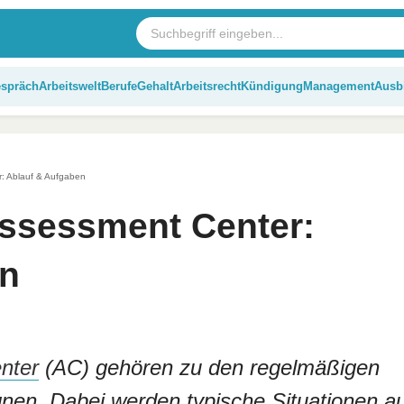
espräch
Arbeitswelt
Berufe
Gehalt
Arbeitsrecht
Kündigung
Management
Ausb
r: Ablauf & Aufgaben
Assessment Center:
en
nter
(AC) gehören zu den regelmäßigen
gnen. Dabei werden typische Situationen a