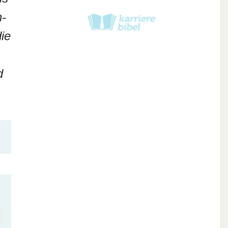
n-
ie
d