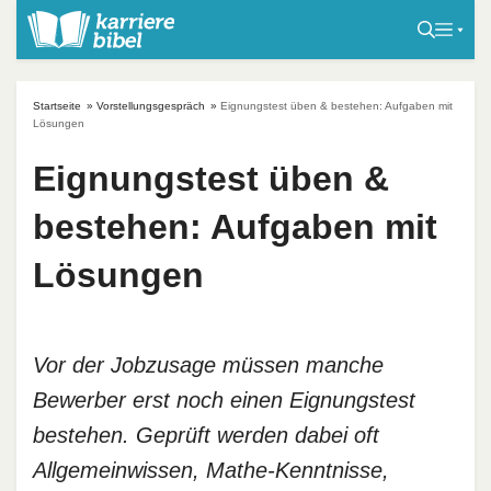
S
k
i
p
Startseite
»
Vorstellungsgespräch
»
Eignungstest üben & bestehen: Aufgaben mit
t
Lösungen
o
Eignungstest üben &
c
o
bestehen: Aufgaben mit
n
t
Lösungen
e
n
t
Vor der Jobzusage müssen manche
Bewerber erst noch einen Eignungstest
bestehen. Geprüft werden dabei oft
Allgemeinwissen, Mathe-Kenntnisse,