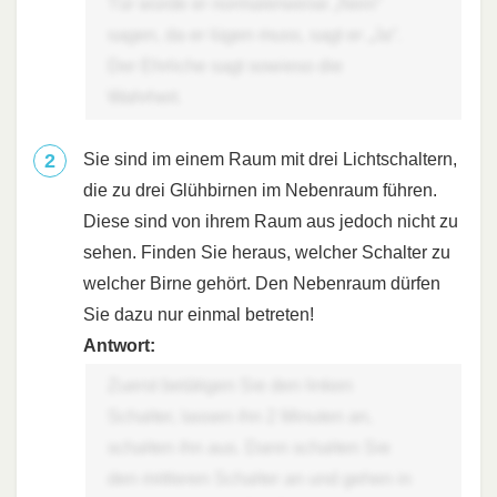
Tür würde er normalerweise „Nein“
sagen, da er lügen muss, sagt er „Ja“.
Der Ehrliche sagt sowieso die
Wahrheit.
Sie sind im einem Raum mit drei Lichtschaltern,
die zu drei Glühbirnen im Nebenraum führen.
Diese sind von ihrem Raum aus jedoch nicht zu
sehen. Finden Sie heraus, welcher Schalter zu
welcher Birne gehört. Den Nebenraum dürfen
Sie dazu nur einmal betreten!
Antwort:
Zuerst betätigen Sie den linken
Schalter, lassen ihn 2 Minuten an,
schalten ihn aus. Dann schalten Sie
den mittleren Schalter an und gehen in