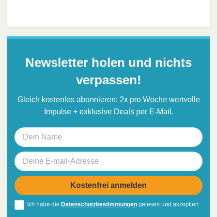
Newsletter holen und nichts
verpassen!
Gleich kostenlos abonnieren: 2x pro Woche wertvolle
Impulse + exklusive Deals per E-Mail.
Ich habe die
Datenschutzbestimmungen
gelesen und akzeptiert