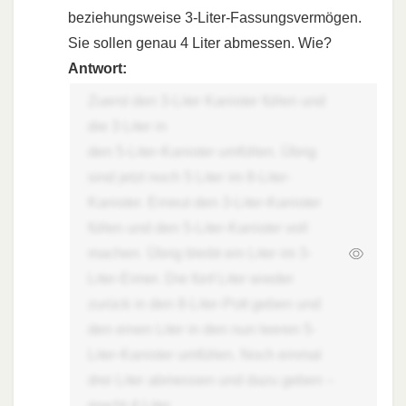
beziehungsweise 3-Liter-Fassungsvermögen.
Sie sollen genau 4 Liter abmessen. Wie?
Antwort:
Zuerst den 3-Liter Kanister füllen und
die 3 Liter in
den 5-Liter-Kanister umfüllen. Übrig
sind jetzt noch 5 Liter im 8-Liter-
Kanister. Erneut den 3-Liter-Kanister
füllen und den 5-Liter-Kanister voll
machen. Übrig bleibt ein Liter im 3-
Liter-Eimer. Die fünf Liter wieder
zurück in den 8-Liter-Pott geben und
den einen Liter in den nun leeren 5-
Liter-Kanister umfüllen. Noch einmal
drei Liter abmessen und dazu geben –
macht 4 Liter.