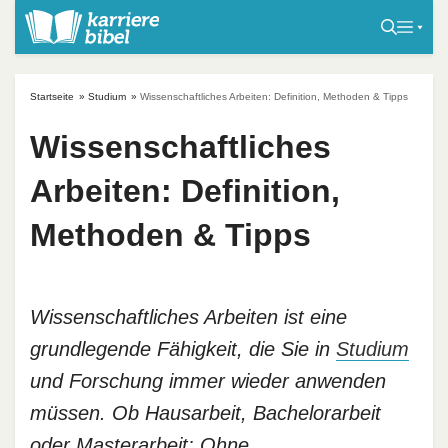
S
k
i
p
Startseite
»
Studium
»
Wissenschaftliches Arbeiten: Definition, Methoden & Tipps
t
o
Wissenschaftliches
c
Arbeiten: Definition,
o
n
Methoden & Tipps
t
e
n
t
Wissenschaftliches Arbeiten ist eine
grundlegende Fähigkeit, die Sie in
Studium
und Forschung immer wieder anwenden
müssen. Ob Hausarbeit, Bachelorarbeit
oder Masterarbeit: Ohne