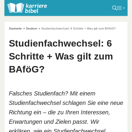
S
k
i
p
Startseite
»
Studium
»
Studienfachwechsel: 6 Schritte + Was gilt zum BAföG?
t
o
Studienfachwechsel: 6
c
Schritte + Was gilt zum
o
n
BAföG?
t
e
n
t
Falsches Studienfach? Mit einem
Studienfachwechsel schlagen Sie eine neue
Richtung ein – die zu Ihren Interessen,
Erwartungen und Zielen passt. Wir
erklären, wie ein Studienfachwechsel