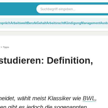
espräch
Arbeitswelt
Berufe
Gehalt
Arbeitsrecht
Kündigung
Management
Ausb
e + Tipps
tudieren: Definition,
eidet, wählt meist Klassiker wie
BWL
,
en gibt es jedoch die sogenannten