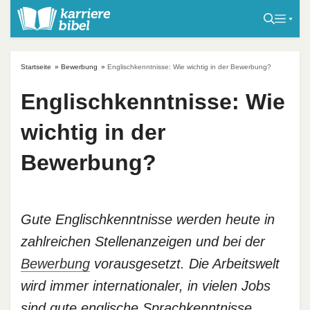
S
k
i
p
Startseite
»
Bewerbung
»
Englischkenntnisse: Wie wichtig in der Bewerbung?
t
o
Englischkenntnisse: Wie
c
wichtig in der
o
n
Bewerbung?
t
e
n
t
Gute Englischkenntnisse werden heute in
zahlreichen Stellenanzeigen und bei der
Bewerbung
vorausgesetzt. Die Arbeitswelt
wird immer internationaler, in vielen Jobs
sind gute englische Sprachkenntnisse