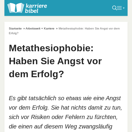
S
k
i
p
Startseite
»
Arbeitswelt + Karriere
»
Metathesiophobie: Haben Sie Angst vor dem
t
Erfolg?
o
Metathesiophobie:
c
o
Haben Sie Angst vor
n
t
dem Erfolg?
e
n
t
Es gibt tatsächlich so etwas wie eine Angst
vor dem Erfolg. Sie hat nichts damit zu tun,
sich vor Risiken oder Fehlern zu fürchten,
die einen auf diesem Weg zwangsläufig