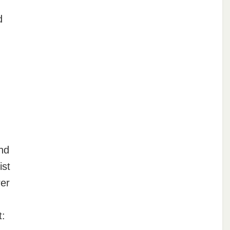
d
nd
ist
er
t: