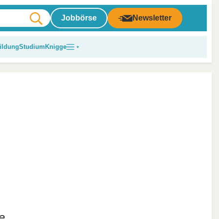
Jobbörse
Newsletter
ildung
Studium
Knigge
e