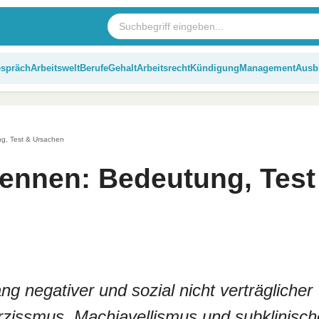
espräch
Arbeitswelt
Berufe
Gehalt
Arbeitsrecht
Kündigung
Management
Ausb
g, Test & Ursachen
kennen: Bedeutung, Test
ang negativer und sozial nicht verträglicher
rzissmus, Machiavellismus und subklinisch