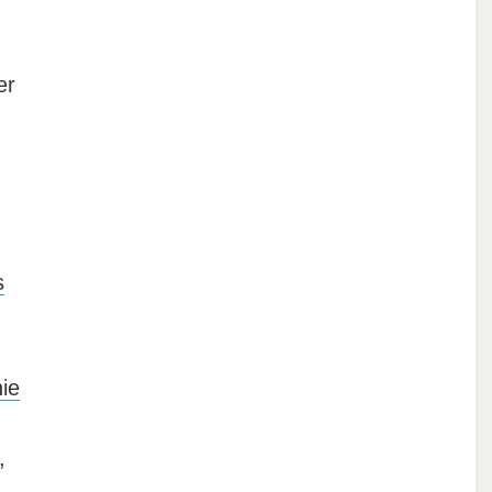
er
s
ie
,