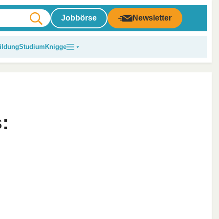
Jobbörse
Newsletter
ildung
Studium
Knigge
: