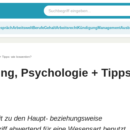
espräch
Arbeitswelt
Berufe
Gehalt
Arbeitsrecht
Kündigung
Management
Ausb
+ Tipps: wie loswerden?
ung, Psychologie + Tipps
keit zu den Haupt- beziehungsweise
iff abwertend für eine Wesensart benutzt,