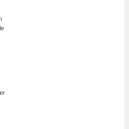
n
le
er