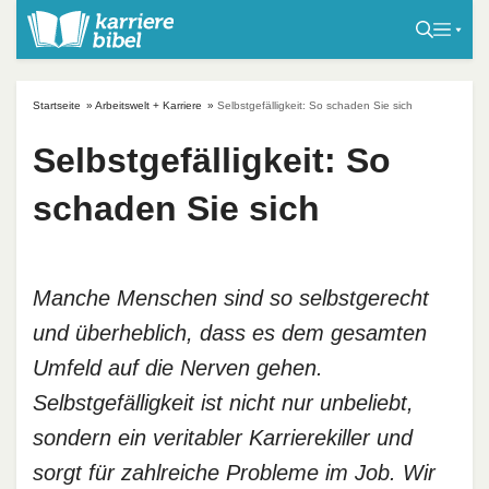
S
k
i
p
Startseite
»
Arbeitswelt + Karriere
»
Selbstgefälligkeit: So schaden Sie sich
t
o
Selbstgefälligkeit: So
c
schaden Sie sich
o
n
t
e
Manche Menschen sind so selbstgerecht
n
und überheblich, dass es dem gesamten
t
Umfeld auf die Nerven gehen.
Selbstgefälligkeit ist nicht nur unbeliebt,
sondern ein veritabler Karrierekiller und
sorgt für zahlreiche Probleme im Job. Wir