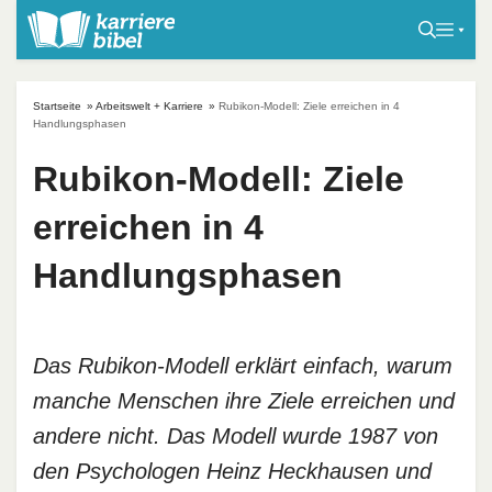
S
k
i
p
Startseite
»
Arbeitswelt + Karriere
»
Rubikon-Modell: Ziele erreichen in 4
t
Handlungsphasen
o
Rubikon-Modell: Ziele
c
o
erreichen in 4
n
t
Handlungsphasen
e
n
t
Das Rubikon-Modell erklärt einfach, warum
manche Menschen ihre Ziele erreichen und
andere nicht. Das Modell wurde 1987 von
den Psychologen Heinz Heckhausen und