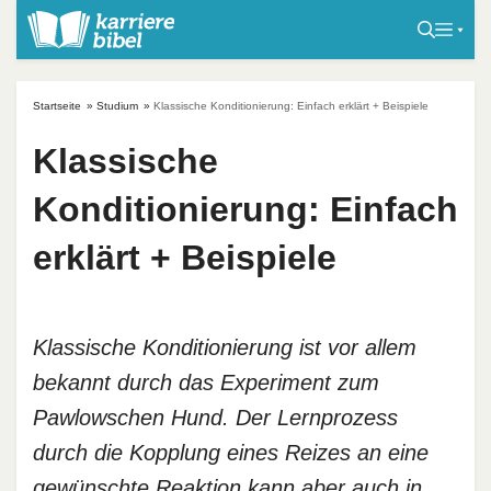
S
k
i
p
Startseite
»
Studium
»
Klassische Konditionierung: Einfach erklärt + Beispiele
t
o
Klassische
c
Konditionierung: Einfach
o
n
erklärt + Beispiele
t
e
n
t
Klassische Konditionierung ist vor allem
bekannt durch das Experiment zum
Pawlowschen Hund. Der Lernprozess
durch die Kopplung eines Reizes an eine
gewünschte Reaktion kann aber auch in