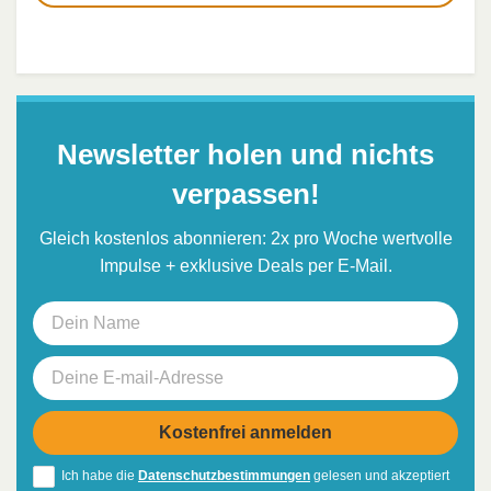
Newsletter holen und nichts
verpassen!
Gleich kostenlos abonnieren: 2x pro Woche wertvolle
Impulse + exklusive Deals per E-Mail.
Ich habe die
Datenschutzbestimmungen
gelesen und akzeptiert