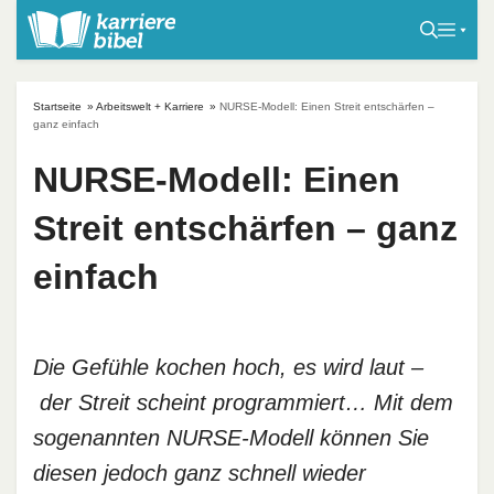
S
k
i
p
Startseite
»
Arbeitswelt + Karriere
»
NURSE-Modell: Einen Streit entschärfen –
t
ganz einfach
o
NURSE-Modell: Einen
c
o
Streit entschärfen – ganz
n
t
einfach
e
n
t
Die Gefühle kochen hoch, es wird laut –
der Streit scheint programmiert… Mit dem
sogenannten NURSE-Modell können Sie
diesen jedoch ganz schnell wieder