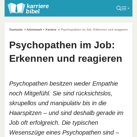
S
k
i
p
Startseite
»
Arbeitswelt + Karriere
»
Psychopathen im Job: Erkennen und reagieren
t
o
Psychopathen im Job:
c
Erkennen und reagieren
o
n
t
e
Psychopathen besitzen weder Empathie
n
noch Mitgefühl. Sie sind rücksichtslos,
t
skrupellos und manipulativ bis in die
Haarspitzen – und sind deshalb gerade im
Job oft erfolgreich. Die typischen
Wesenszüge eines Psychopathen sind –