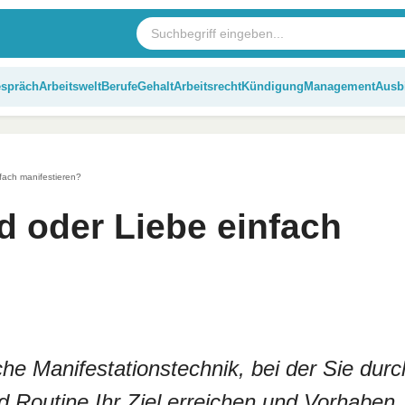
espräch
Arbeitswelt
Berufe
Gehalt
Arbeitsrecht
Kündigung
Management
Ausb
fach manifestieren?
d oder Liebe einfach
he Manifestationstechnik, bei der Sie durc
 Routine Ihr Ziel erreichen und Vorhaben