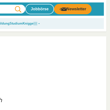
Jobbörse
Newsletter
ildung
Studium
Knigge
h