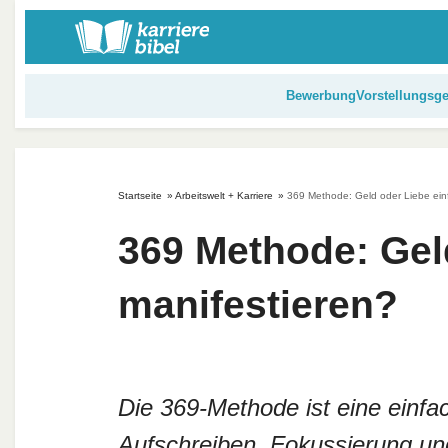
S
k
i
p
Bewerbung
Vorstellungsg
t
o
c
o
Startseite
»
Arbeitswelt + Karriere
»
369 Methode: Geld oder Liebe ein
n
t
369 Methode: Gel
e
n
manifestieren?
t
Die 369-Methode ist eine einfac
Aufschreiben, Fokussierung und